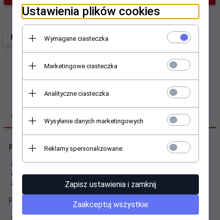
Ustawienia plików cookies
Wymagane ciasteczka
Marketingowe ciasteczka
Analityczne ciasteczka
OPIS PRODUKTU
Wysyłanie danych marketingowych
Patch cord kat.6 miedź UTP 5m szary
Reklamy spersonalizowane
Kabel lan miedziany CAT6, nieekranowany (UTP), 8P8C
Idealne połączenie
Zapisz ustawienia i zamknij
Pozłacane styki
Pozostałe parametry:
Zaakceptuj wszystkie
Pasmo częstotliwości: maksymalnie 250 MHz