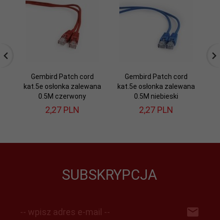
Gembird Patch cord
Gembird Patch cord
kat.5e osłonka zalewana
kat.5e osłonka zalewana
ka
0.5M czerwony
0.5M niebieski
2,
27
PLN
2,
27
PLN
SUBSKRYPCJA
-- wpisz adres e-mail --