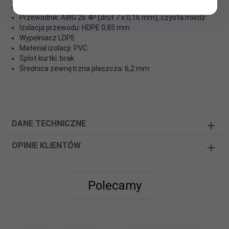
Zgodność ze standardami ANSI/TIA/EIA-568B
Przewodnik: AWG 26 4P (drut 7 x 0,16 mm), czysta miedź
Izolacja przewodu: HDPE 0,85 mm
Wypełniacz LDPE
Materiał izolacji: PVC
Splot kurtki: brak
Średnica zewnętrzna płaszcza: 6,2 mm
DANE TECHNICZNE
OPINIE KLIENTÓW
Polecamy