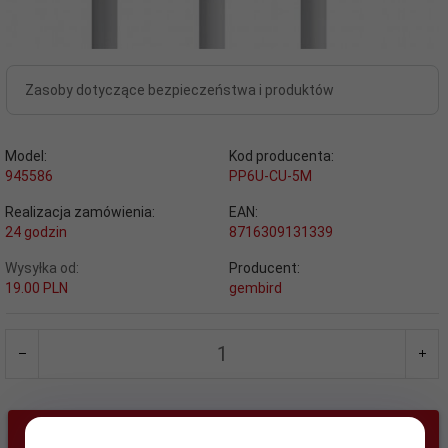
Zasoby dotyczące bezpieczeństwa i produktów
Model:
Kod producenta:
945586
PP6U-CU-5M
Realizacja zamówienia:
EAN:
24 godzin
8716309131339
Wysyłka od:
Producent:
19.00 PLN
gembird
KUP TERAZ!