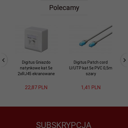
Polecamy
Digitus Gniazdo
Digitus Patch cord
natynkowe kat.5e
U/UTP kat.5e PVC 0,5m
U/
2xRJ45 ekranowane
szary
22,
87
PLN
1,
41
PLN
SUBSKRYPCJA