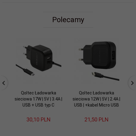
Polecamy
Qoltec Ładowarka
Qoltec Ładowarka
sieciowa 17W | 5V | 3.4A |
sieciowa 12W | 5V | 2.4A |
si
USB + USB typ C
USB | +kabel Micro USB
1
30,
10
PLN
21,
50
PLN