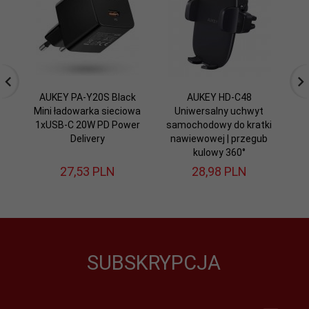
AUKEY PA-Y20S Black
AUKEY HD-C48
A
Mini ładowarka sieciowa
Uniwersalny uchwyt
L
1xUSB-C 20W PD Power
samochodowy do kratki
Delivery
nawiewowej | przegub
kulowy 360°
27,
53
PLN
28,
98
PLN
SUBSKRYPCJA