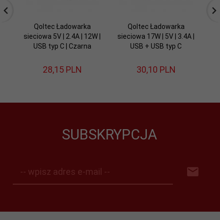
Qoltec Ładowarka
Qoltec Ładowarka
Q
sieciowa 5V | 2.4A | 12W |
sieciowa 17W | 5V | 3.4A |
P
USB typ C | Czarna
USB + USB typ C
2
28,
15
PLN
30,
10
PLN
SUBSKRYPCJA
-- wpisz adres e-mail --