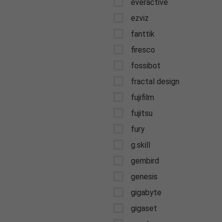
everactive
ezviz
fanttik
firesco
fossibot
fractal design
fujifilm
fujitsu
fury
g.skill
gembird
genesis
gigabyte
gigaset