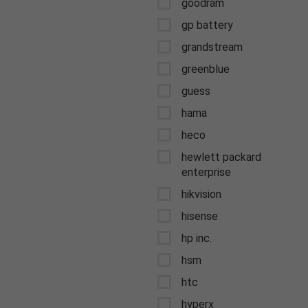
goodram
gp battery
grandstream
greenblue
guess
hama
heco
hewlett packard
enterprise
hikvision
hisense
hp inc.
hsm
htc
hyperx