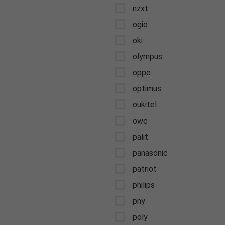
nzxt
ogio
oki
olympus
oppo
optimus
oukitel
owc
palit
panasonic
patriot
philips
pny
poly