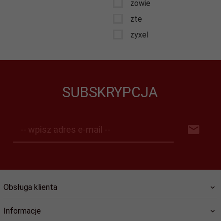
zowie
zte
zyxel
SUBSKRYPCJA
-- wpisz adres e-mail --
Obsługa klienta
Informacje