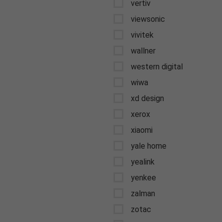
vertiv
viewsonic
vivitek
wallner
western digital
wiwa
xd design
xerox
xiaomi
yale home
yealink
yenkee
zalman
zotac