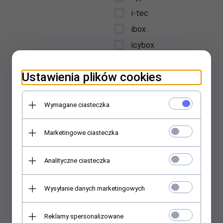
i-tec
ibox
icybox
iiyama
Ustawienia plików cookies
intellinet
Interdruk
Wymagane ciasteczka
International Paper
Kwidzyn
Marketingowe ciasteczka
jabra
jmgo
Analityczne ciasteczka
jvc
karcher
Wysyłanie danych marketingowych
kensington
kenwood
Reklamy spersonalizowane