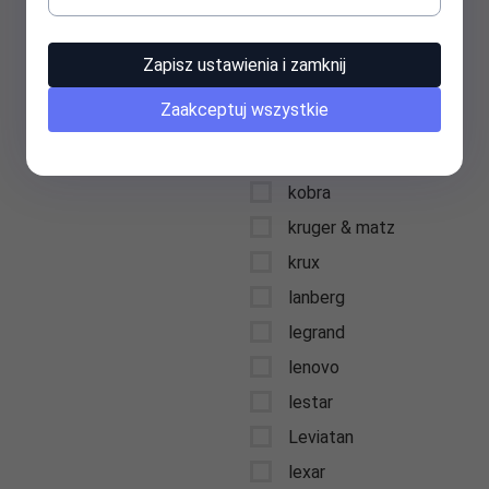
keysonic
kidde
Zapisz ustawienia i zamknij
kids euroswan
Zaakceptuj wszystkie
kingston
kioxia
kobra
kruger & matz
krux
lanberg
legrand
lenovo
lestar
Leviatan
lexar