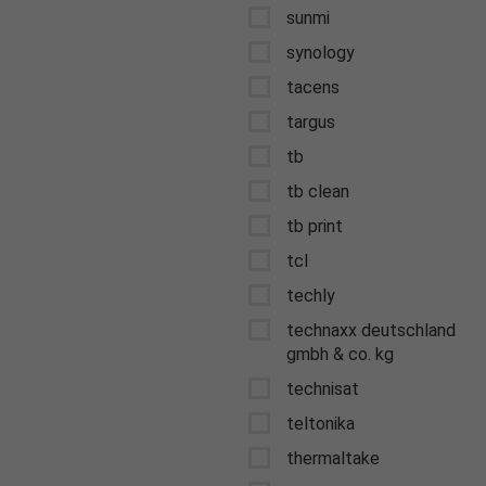
sunmi
synology
tacens
targus
tb
tb clean
tb print
tcl
techly
technaxx deutschland
gmbh & co. kg
technisat
teltonika
thermaltake