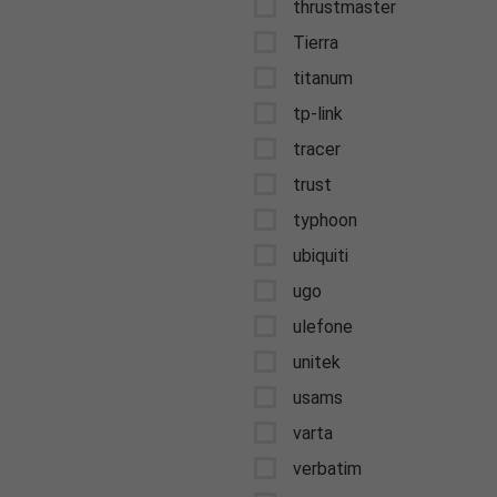
thrustmaster
Tierra
titanum
tp-link
tracer
trust
typhoon
ubiquiti
ugo
ulefone
unitek
usams
varta
verbatim