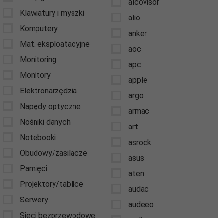
alcovisor
Klawiatury i myszki
alio
Komputery
anker
Mat. eksploatacyjne
aoc
Monitoring
apc
Monitory
apple
Elektronarzędzia
argo
Napędy optyczne
armac
Nośniki danych
art
Notebooki
asrock
Obudowy/zasilacze
asus
Pamięci
aten
Projektory/tablice
audac
Serwery
audeeo
Sieci bezprzewodowe