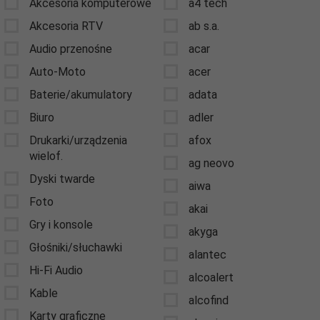
Akcesoria komputerowe
a4 tech
Akcesoria RTV
ab s.a.
Audio przenośne
acar
Auto-Moto
acer
Baterie/akumulatory
adata
Biuro
adler
Drukarki/urządzenia
afox
wielof.
ag neovo
Dyski twarde
aiwa
Foto
akai
Gry i konsole
akyga
Głośniki/słuchawki
alantec
Hi-Fi Audio
alcoalert
Kable
alcofind
Karty graficzne