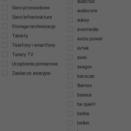
audictus
Sieci przewodowe
audiocore
Sieci/infrastruktura
aukey
Storage/archiwizacja
avermedia
Tablety
avizio power
Telefony i smartfony
avtek
Tunery TV
awei
Urządzenia pomiarowe
axagon
Zasilacze awaryjne
bacscan
Bantex
baseus
be quiet!
beline
belkin