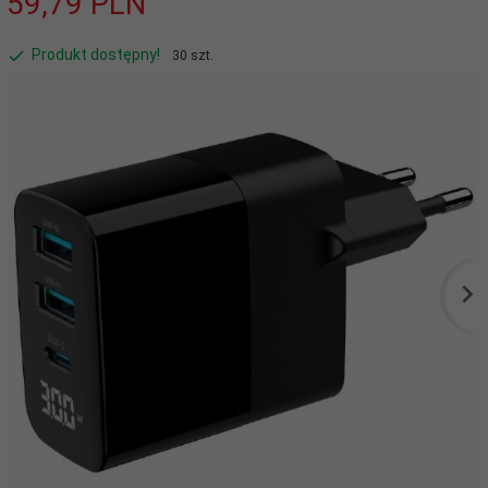
59,
79
PLN
Produkt dostępny!
30 szt.