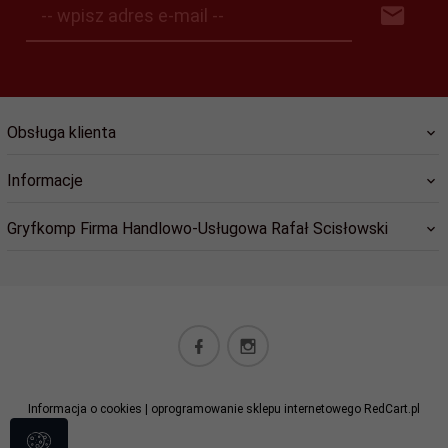
-- wpisz adres e-mail --
Obsługa klienta
Informacje
Gryfkomp Firma Handlowo-Usługowa Rafał Scisłowski
sklep@gryfkomp.eu
Informacja o cookies
|
oprogramowanie sklepu internetowego
RedCart.pl