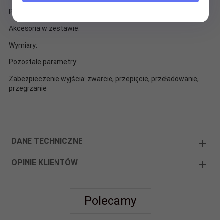
Pasuje do:
Akcesoria w zestawie:
Wymiary:
Pozostałe parametry:
Zabezpieczenie wyjścia: zwarcie, przepięcie, przeładowanie,
przegrzanie
DANE TECHNICZNE
OPINIE KLIENTÓW
Polecamy