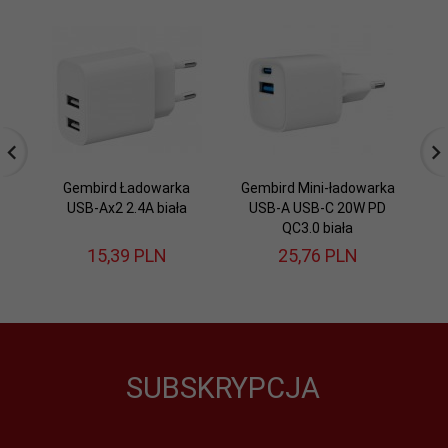
Gembird Ładowarka
Gembird Mini-ładowarka
USB-Ax2 2.4A biała
USB-A USB-C 20W PD
U
QC3.0 biała
15,
39
PLN
25,
76
PLN
SUBSKRYPCJA