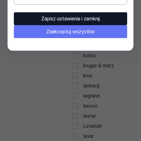
keysonic
kidde
Zapisz ustawienia i zamknij
kids euroswan
Zaakceptuj wszystkie
kingston
kioxia
kobra
kruger & matz
krux
lanberg
legrand
lenovo
lestar
Leviatan
lexar