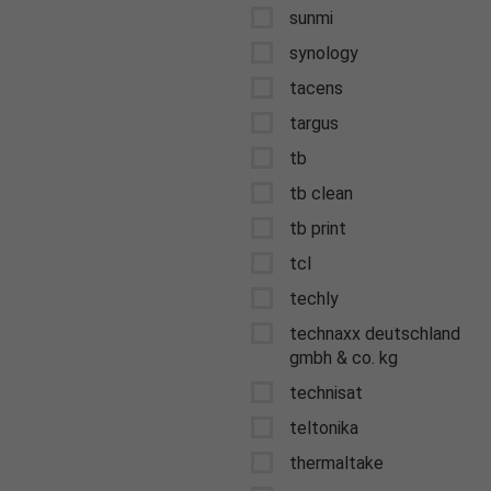
sunmi
synology
tacens
targus
tb
tb clean
tb print
tcl
techly
technaxx deutschland
gmbh & co. kg
technisat
teltonika
thermaltake