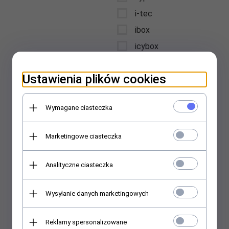
i-tec
ibox
icybox
iiyama
Ustawienia plików cookies
intellinet
Interdruk
Wymagane ciasteczka
International Paper
Kwidzyn
Marketingowe ciasteczka
jabra
jmgo
Analityczne ciasteczka
jvc
karcher
Wysyłanie danych marketingowych
kensington
kenwood
Reklamy spersonalizowane