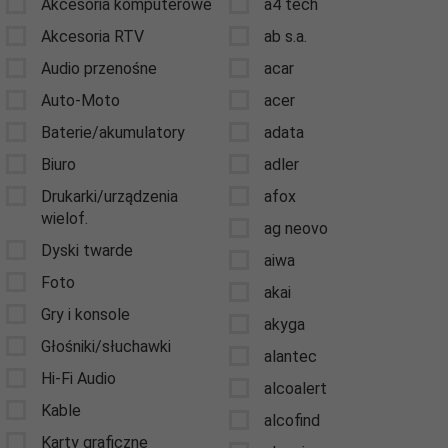
Akcesoria komputerowe
a4 tech
Akcesoria RTV
ab s.a.
Audio przenośne
acar
Auto-Moto
acer
Baterie/akumulatory
adata
Biuro
adler
Drukarki/urządzenia
afox
wielof.
ag neovo
Dyski twarde
aiwa
Foto
akai
Gry i konsole
akyga
Głośniki/słuchawki
alantec
Hi-Fi Audio
alcoalert
Kable
alcofind
Karty graficzne