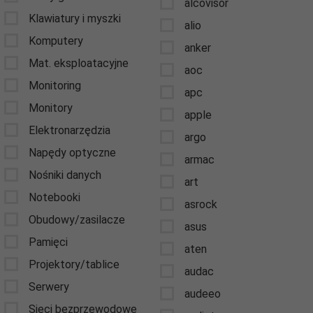
alcovisor
Klawiatury i myszki
alio
Komputery
anker
Mat. eksploatacyjne
aoc
Monitoring
apc
Monitory
apple
Elektronarzędzia
argo
Napędy optyczne
armac
Nośniki danych
art
Notebooki
asrock
Obudowy/zasilacze
asus
Pamięci
aten
Projektory/tablice
audac
Serwery
audeeo
Sieci bezprzewodowe