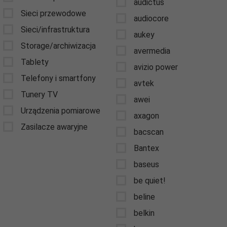
audictus
Sieci przewodowe
audiocore
Sieci/infrastruktura
aukey
Storage/archiwizacja
avermedia
Tablety
avizio power
Telefony i smartfony
avtek
Tunery TV
awei
Urządzenia pomiarowe
axagon
Zasilacze awaryjne
bacscan
Bantex
baseus
be quiet!
beline
belkin