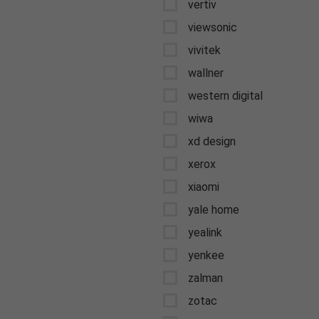
vertiv
viewsonic
vivitek
wallner
western digital
wiwa
xd design
xerox
xiaomi
yale home
yealink
yenkee
zalman
zotac