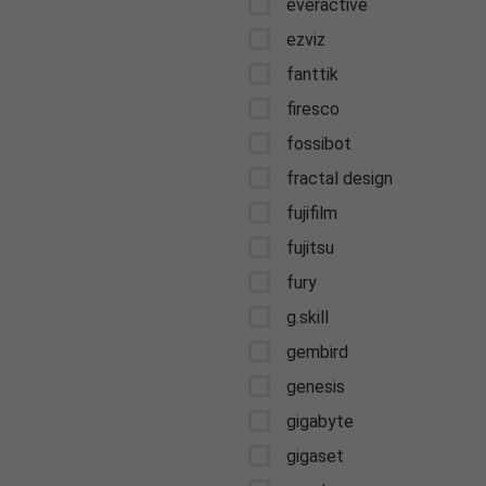
everactive
ezviz
fanttik
firesco
fossibot
fractal design
fujifilm
fujitsu
fury
g.skill
gembird
genesis
gigabyte
gigaset