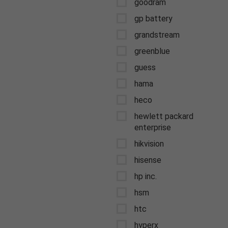
goodram
gp battery
grandstream
greenblue
guess
hama
heco
hewlett packard
enterprise
hikvision
hisense
hp inc.
hsm
htc
hyperx