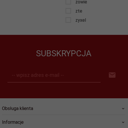
zowie
zte
zyxel
SUBSKRYPCJA
-- wpisz adres e-mail --
Obsługa klienta
Informacje