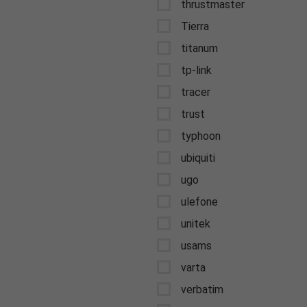
thrustmaster
Tierra
titanum
tp-link
tracer
trust
typhoon
ubiquiti
ugo
ulefone
unitek
usams
varta
verbatim