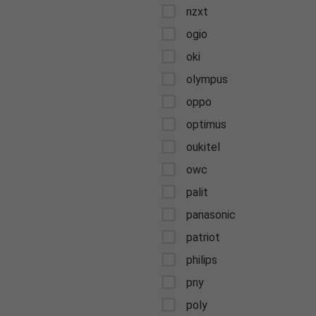
nzxt
ogio
oki
olympus
oppo
optimus
oukitel
owc
palit
panasonic
patriot
philips
pny
poly