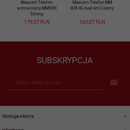
Maxcom Telefon
Maxcom Telefon MM
wzmocniony MM920l
828 4G dual sim Czarny
Strong
179,
57
PLN
163,
87
PLN
SUBSKRYPCJA
-- wpisz adres e-mail --
Obsługa klienta