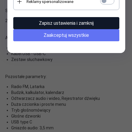
Reklamy spersonalizowane
Szczegółowe dane aparatu:
2 Mpx
Zapisz ustawienia i zamknij
Zaakceptuj wszystkie
Akcesoria w zestawie:
Ładowarka
Kabel USB - USB-C
Zestaw słuchawkowy
Pozostałe parametry:
Radio FM, Latarka
Budzik, kalkulator, kalendarz
Odtwarzacz audio i wideo, Rejestrator dźwięku
Duża czcionka i proste menu
Tryb głośnomówiący
Głośne dzwonki
USB type C
Gniazdo audio: 3,5 mm