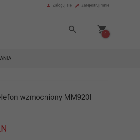
Zaloguj się
Zarejestruj mnie
0
ANIA
lefon wzmocniony MM920l
LN