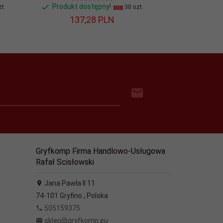
Produkt dostępny!
Produkt d
t.
30 szt.
137,
28
PLN
163,
Gryfkomp Firma Handlowo-Usługowa
Rafał Scisłowski
Jana Pawła II 11
74-101
Gryfino
,
Polska
505159375
sklep@gryfkomp.eu