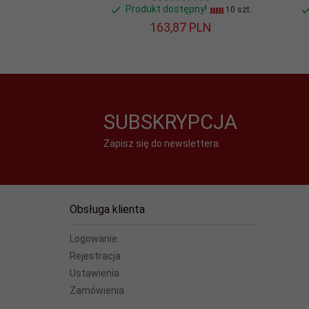
MMS:
Tak
Produkt dostępny!
10 szt.
163,
87
PLN
Obudowa:
Standardowa
Odtwarzacz
Tak
Audio:
SUBSKRYPCJA
Oznaczenia:
Zapisz się do newslettera:
Pamięć
8
wewnętrzna:
Przeglądarka
Nie
Obsługa klienta
www:
Logowanie
Przekątna
2,8''
Rejestracja
ekranu:
Ustawienia
Rozmowy video:
Nie
Zamówienia