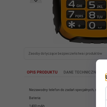
Zasoby dotyczące bezpieczeństwa i produktów
OPIS PRODUKTU
DANE TECHNICZNE
O
Niezawodny telefon do zadań specjalnych, sprawdz
Bateria:
Aparat
1400 mAh
Tak