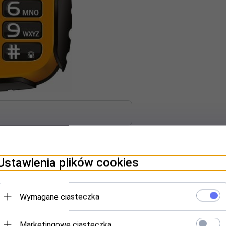
PINIE KLIENTÓW
Ustawienia plików cookies
ony w trudnych warunkach. Odporny na wodę, kurz i błoto.
Wymagane ciasteczka
Marketingowe ciasteczka