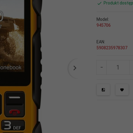
Produkt dostęp
Model:
945706
EAN:
5908235978307