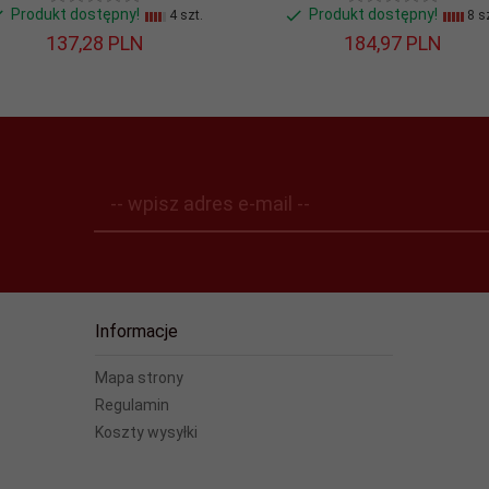
Produkt dostępny!
Produkt dostępny!
4 szt.
8 sz
137,
28
PLN
184,
97
PLN
-- wpisz adres e-mail --
Informacje
Mapa strony
Regulamin
Koszty wysyłki