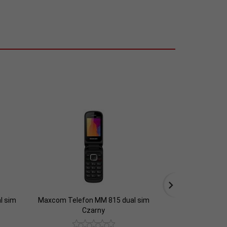
l sim
Maxcom Telefon MM 815 dual sim
Maxcom Telefon 
Czarny
Nie