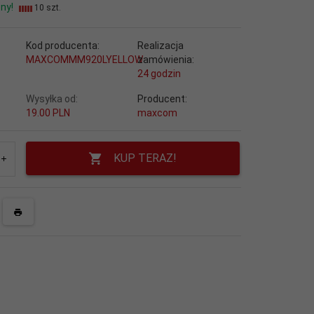
ny!
10 szt.
Kod producenta:
Realizacja
MAXCOMMM920LYELLOW
zamówienia:
24 godzin
Wysyłka od:
Producent:
19.00 PLN
maxcom
KUP TERAZ!