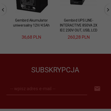
Gembird Akumulator
Gembird UPS LINE-
uniwersalny 12V/4.5Ah
INTERACTIVE 850VA 2X
u
IEC 230V OUT, USB, LCD
36,
68
PLN
260,
28
PLN
SUBSKRYPCJA
-- wpisz adres e-mail --