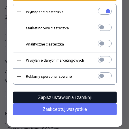
Akumulator Gembird BAT-12V7.5AH dla urządzeń UPS
Wymagane ciasteczka
Zastosowania:
- Świato zapasowe, asekuracyjne
Marketingowe ciasteczka
- Alarmy systemowe
- Narządzia i zabawki
- Telefony oraz urządzenia telekomunikacyjne
Analityczne ciasteczka
- Systemy UPS
- Urządzenia medyczne
Wysyłanie danych marketingowych
Wymagania środowiskowe:
Akcesoria w zestawie:
Reklamy spersonalizowane
Wymiary:
- Wymiary: 151 x 65 x 94 mm
- Wysokość ze stykami: 99 mm
Zapisz ustawienia i zamknij
Zaakceptuj wszystkie
Pozostałe parametry:
- Żywotność: 5 lat
- Opór wewnętrzny: 0.03 Ohm