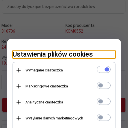
Zasoby dotyczące bezpieczeństwa i produktów
Model:
Kod producenta:
316736
KOM0552
Realizacja zamówienia:
EAN:
24 godzin
5901436794882
Ustawienia plików cookies
Wysyłka od:
Producent:
19.00 PLN
quer
Wymagane ciasteczka
Marketingowe ciasteczka
Analityczne ciasteczka
KUP TERAZ!
Wysyłanie danych marketingowych