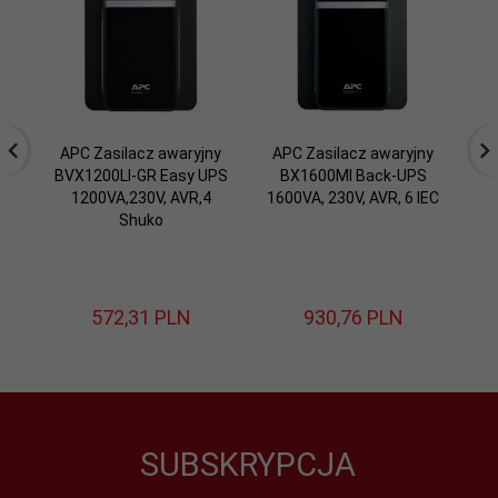
APC Zasilacz awaryjny
APC Zasilacz awaryjny
A
BVX1200LI-GR Easy UPS
BX1600MI Back-UPS
1200VA,230V, AVR,4
1600VA, 230V, AVR, 6 IEC
Shuko
572,
31
PLN
930,
76
PLN
SUBSKRYPCJA