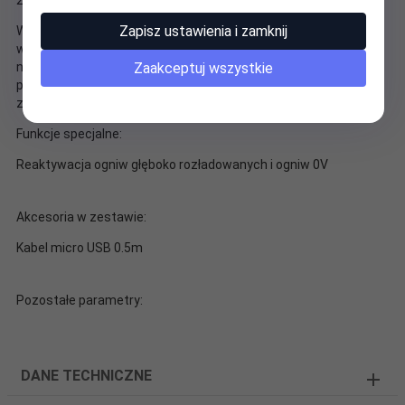
Zapisz ustawienia i zamknij
W małej, niezwykle kompaktowej obudowie udało się zmieścić
wyspecjalizowany układ, który w bezpieczny i szybki sposób
naładuje większość akumulatorków Li-ion 3,6V / 3,7V, w tym
Zaakceptuj wszystkie
popularne akumulatory 18650 (również "długie" z
zabezpieczeniem elektronicznym).
Funkcje specjalne:
Reaktywacja ogniw głęboko rozładowanych i ogniw 0V
Akcesoria w zestawie:
Kabel micro USB 0.5m
Pozostałe parametry:
DANE TECHNICZNE