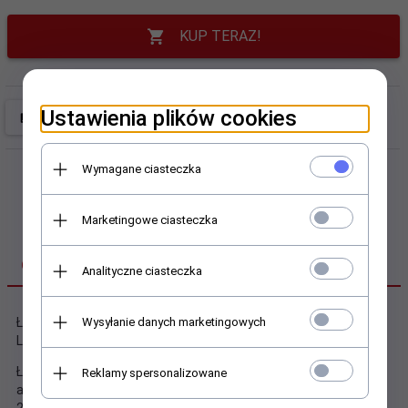
KUP TERAZ!
Ustawienia plików cookies
Wymagane ciasteczka
Marketingowe ciasteczka
OPIS PRODUKTU
Analityczne ciasteczka
Ładowarka do akumulatorków cylindrycznych Li-ion everActive
Wysyłanie danych marketingowych
LC-200
Ładowarka przeznaczona jest do ładowania popularnych
Reklamy spersonalizowane
akumulatorów cylindrycznych litowo-jonowych. Ładowanie 1 lub
2 szt. akumulatorków jednocześnie, z natężeniem 1A każdy.