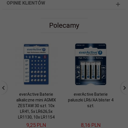
OPINIE KLIENTÓW
Polecamy
everActive Baterie
everActive Baterie
alkaliczne mini AGMIX
paluszki LR6/AA blister 4
R
ZESTAW 30 szt. 10x
szt.
LR41, 5x LR626,5x
LR1130, 10x LR1154
9,
25
PLN
8,
16
PLN