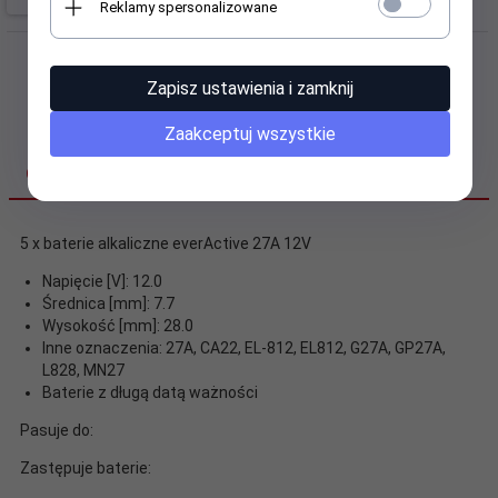
Reklamy spersonalizowane
Zapisz ustawienia i zamknij
Zaakceptuj wszystkie
OPIS PRODUKTU
5 x baterie alkaliczne everActive 27A 12V
Napięcie [V]: 12.0
Średnica [mm]: 7.7
Wysokość [mm]: 28.0
Inne oznaczenia: 27A, CA22, EL-812, EL812, G27A, GP27A,
L828, MN27
Baterie z długą datą ważności
Pasuje do:
Zastępuje baterie: