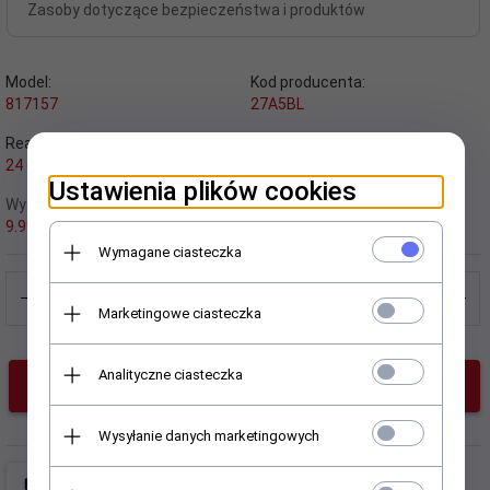
Zasoby dotyczące bezpieczeństwa i produktów
Model:
Kod producenta:
817157
27A5BL
Realizacja zamówienia:
EAN:
24 godzin
5902020523802
Ustawienia plików cookies
Wysyłka od:
Producent:
9.99 PLN
everactive
Wymagane ciasteczka
Marketingowe ciasteczka
Analityczne ciasteczka
KUP TERAZ!
Wysyłanie danych marketingowych