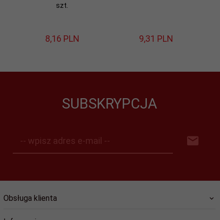
szt.
8,
16
PLN
9,
31
PLN
SUBSKRYPCJA
-- wpisz adres e-mail --
Obsługa klienta