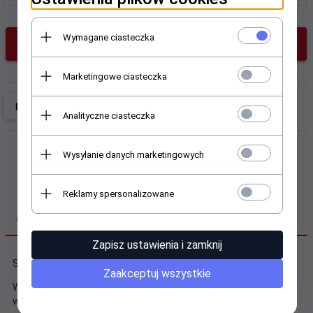
Wymagane ciasteczka
KUP TERAZ!
Marketingowe ciasteczka
Analityczne ciasteczka
Wysyłanie danych marketingowych
Reklamy spersonalizowane
OPIS PRODUKTU
Zapisz ustawienia i zamknij
Segregator A4/50 idealny do archiwizacji dokumentów.
Zaakceptuj wszystkie
Wykonany z grubego kartonu pokrytego na zewnątrz PP a
wewnątrz papierem.