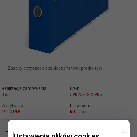
Zasoby dotyczące bezpieczeństwa i produktów
Realizacja zamówienia:
EAN:
3 dni
5902277275905
Wysyłka od:
Producent:
19.00 PLN
Interdruk
Ustawienia plików cookies