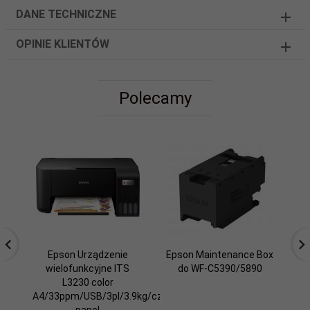
DANE TECHNICZNE
OPINIE KLIENTÓW
Polecamy
Epson Urządzenie
Epson Maintenance Box
wielofunkcyjne ITS
do WF-C5390/5890
L3230 color
A4/33ppm/USB/3pl/3.9kg/czarny
A4
panel