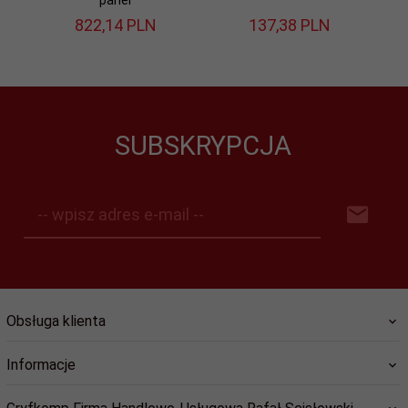
822,
14
PLN
137,
38
PLN
SUBSKRYPCJA
-- wpisz adres e-mail --
Obsługa klienta
Informacje