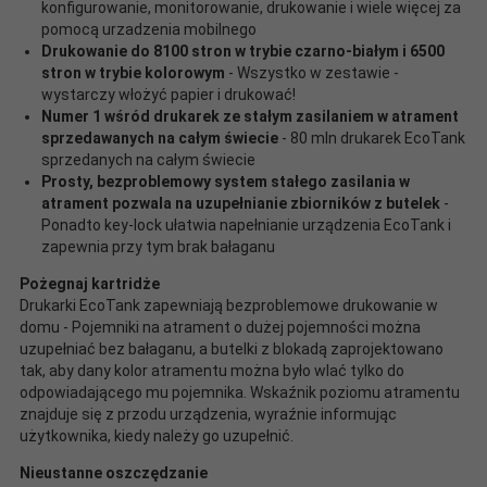
konfigurowanie, monitorowanie, drukowanie i wiele więcej za
pomocą urzadzenia mobilnego
Drukowanie do 8100 stron w trybie czarno-białym i 6500
stron w trybie kolorowym
- Wszystko w zestawie -
wystarczy włożyć papier i drukować!
Numer 1 wśród drukarek ze stałym zasilaniem w atrament
sprzedawanych na całym świecie
- 80 mln drukarek EcoTank
sprzedanych na całym świecie
Prosty, bezproblemowy system stałego zasilania w
atrament pozwala na uzupełnianie zbiorników z butelek
-
Ponadto key-lock ułatwia napełnianie urządzenia EcoTank i
zapewnia przy tym brak bałaganu
Pożegnaj kartridże
Drukarki EcoTank zapewniają bezproblemowe drukowanie w
domu - Pojemniki na atrament o dużej pojemności można
uzupełniać bez bałaganu, a butelki z blokadą zaprojektowano
tak, aby dany kolor atramentu można było wlać tylko do
odpowiadającego mu pojemnika. Wskaźnik poziomu atramentu
znajduje się z przodu urządzenia, wyraźnie informując
użytkownika, kiedy należy go uzupełnić.
Nieustanne oszczędzanie