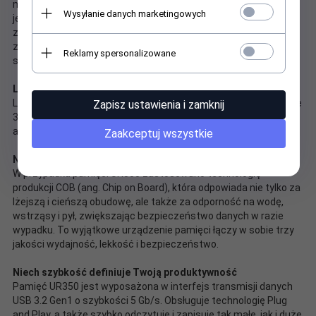
mocniej podkreślają kombinację stylu i technologii. Dzięki
Wysyłanie danych marketingowych
jednoczęściowej, bezzatyczkowej konstrukcji gubienie
zatyczek to już przeszłość. Pamięć UR350 sprawi, że
zapisywanie danych przestanie być monotonną czynnością, a
Reklamy spersonalizowane
stanie się ważnym punktem w cyklu pracy.
Lżejsza od Twoich wyobrażeń
Lekka i potężna niczym magia. Pamięć UR350, ważąca zaledwie
Zapisz ustawienia i zamknij
3,5 g, jest niezwykle lekka. Ledwo można wyczuć jej obecność,
ale na pewno będzie cieszyć płynnymi transferami danych.
Zaakceptuj wszystkie
Nie tylko przechowuje, ale także chroni
W przypadku pamięci UR350 zastosowano technologię
produkcji COB (ang. Chip on Board), która odpowiada nie tylko za
lżejszą i cieńszą obudowę, ale także za odporność na wodę,
wstrząsy i pył, zwiększając bezpieczeństwo danych w razie
wypadku. To wyjątkowe urządzenie pamięci łączy w sobie trzy
jakości wydajność, lekkość i bezpieczeństwo.
Niech szybkość definiuje Twoją produktywność
Pamięć UR350 jest wyposażona w interfejs transmisji danych
USB 3.2 Gen1 o szybkości 5 Gb/s. Obsługuje technologię Plug
and Play, a także szybko odczytuje i zapisuje tak małe, jak i duże