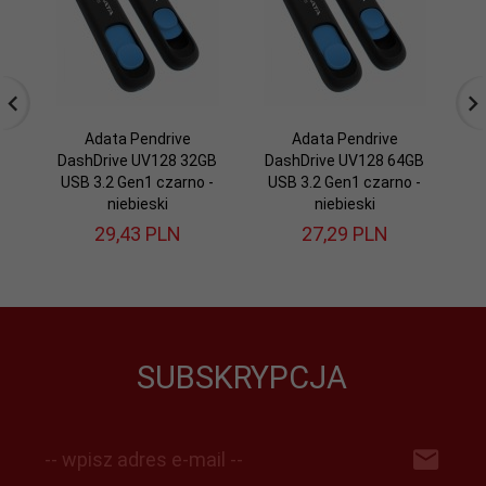
Adata Pendrive
Adata Pendrive
DashDrive UV128 32GB
DashDrive UV128 64GB
D
USB 3.2 Gen1 czarno -
USB 3.2 Gen1 czarno -
niebieski
niebieski
29,
43
PLN
27,
29
PLN
SUBSKRYPCJA
-- wpisz adres e-mail --